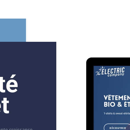
ité
t
ante croissance,