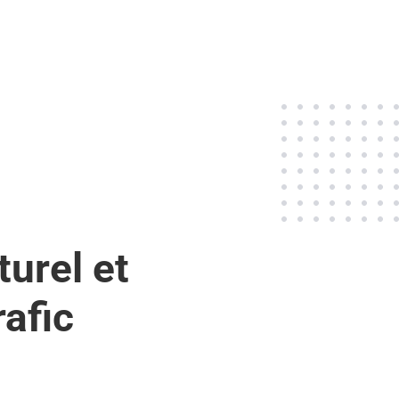
urel et
rafic