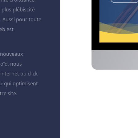
 plus plébiscité
. Aussi pour toute
eb est
e nouveaux
roïd, nous
internet ou click
n» qui optimisent
re site.