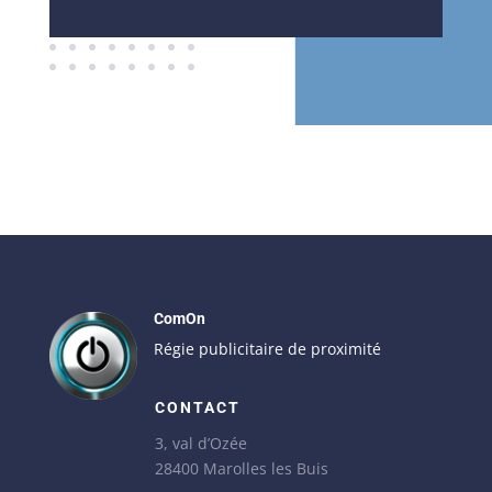
ComOn
Régie publicitaire de proximité
CONTACT
3, val d’Ozée
28400 Marolles les Buis